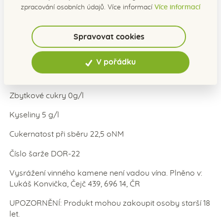
Sklizňové zralosti odrůda dosahuje na přelomu září –
zpracování osobních údajů. Více informací
Více informací
říjen. Odrůda dává vysoké výnosy při dosáhnutí
přívlastkové kvality. Víno má vysokou intenzitu barvy,
používá se často do cuvée s víny, které mají nižší
Spravovat cookies
barvou.
V pořádku
Moravské zemské víno. Ročník 2022. Výrobce Víno
Čejč. Alc. 13,5% Obj. 0,75l
Zbytkové cukry 0g/l
Kyseliny 5 g/l
Cukernatost při sběru 22,5 oNM
Číslo šarže DOR-22
Vysrážení vinného kamene není vadou vína. Plněno v:
Lukáš Konvička, Čejč 439, 696 14, ČR
UPOZORNĚNÍ: Produkt mohou zakoupit osoby starší 18
let.