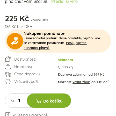
plná chuť vám učarují.
Přečíst si více
225 Kč
včetně DPH
186 Kč bez DPH
Nákupem pomáháte
Jsme sociální podnik. Naše produkty vyrábí lidé
Poskytujeme
se zdravotním postižením.
náhradní plnění.
Dostupnost:
skladem
Hmotnost:
1,3000 kg
Cena dopravy:
Doprava zdarma
nad 999 Kč
Vrácení zboží:
Možnost
vrátit zboží
do 14ti dnů
ks:
Do košíku
Sdílet na Facebook