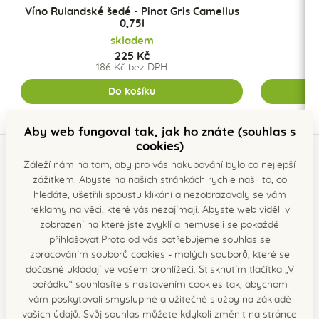
Víno Rulandské šedé - Pinot Gris Camellus
Ví
0,75l
skladem
225 Kč
186 Kč bez DPH
Do košíku
Aby web fungoval tak, jak ho znáte (souhlas s
cookies)
Popis produktu
Záleží nám na tom, aby pro vás nakupování bylo co nejlepší
zážitkem. Abyste na našich stránkách rychle našli to, co
Víno Dornfelder červené Camellus
hledáte, ušetřili spoustu klikání a nezobrazovaly se vám
reklamy na věci, které vás nezajímají. Abyste web viděli v
Dornfelder je modrá moštová odrůda, řazená mezi
zobrazení na které jste zvyklí a nemuseli se pokaždé
takzvané barvířky. Vznikla křížením novošlechtěnců
přihlašovat.Proto od vás potřebujeme souhlas se
Helfensteiner (Jakubské x Trolínské) x Heroldrebe
zpracováním souborů cookies - malých souborů, které se
(Modrý Portugal x Frankovka). Hrozen je velký, středně
dočasně ukládají ve vašem prohlížeči. Stisknutím tlačítka „V
hustý až hustý se středně dlouhou stopkou, bobule
pořádku“ souhlasíte s nastavením cookies tak, abychom
velké, modročerné, elipsovitého tvaru, dužnina bez
vám poskytovali smysluplné a užitečné služby na základě
zabarvení. Hrozny je možné konzumovat i na přímo.
vašich údajů. Svůj souhlas můžete kdykoli změnit na stránce