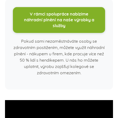
V rámci spolupráce nabízíme
náhradní plnění na naše výrobky a
služby
Pokud sami nezaměstnáváte osoby se
zdravotním postižením, můžete využít náhradní
plnění - nákupem u firem, kde pracuje více než
50 % lidí s hendikepem. U nás ho můžete
uplatnit, výrobu zajišťují kolegové se
zdravotním omezením.