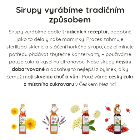
Sirupy vyrábíme tradičním
způsobem
Sirupy vyrábíme podle
tradičních receptur
, podobně
jako to dělaly naše maminky. Proces zahrnuje
sterilizaci sklenic a stáčení horkého sirupu, což eliminuje
potřebu přidávat zbytečné konzervanty – používáme
pouze cukr a kyselinu citronovou. Naše sirupy
nejsou
dobarvované
a obsahují to nejlepší z bylinek, díky
čemuž mají
skvělou chuť a vůni
. Používáme
český cukr
z místního cukrovaru
v Českém Meziřící.