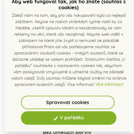
Věříme v sílu bylin
Aby web fungoval tak, jak ho znáte (souhlas s
cookies)
Byliny, které rostou v Čechách, mají sílu a jejich
Záleží nám na tom, aby pro vás nakupování bylo co nejlepší
pozitivní vliv na zdraví a kvalitu našeho života je
zážitkem. Abyste na našich stránkách rychle našli to, co
prokázán
. Stejně tak věříme v lidskou soudržnost a to,
hledáte, ušetřili spoustu klikání a nezobrazovaly se vám
že je smysluplné vytvořit prostor, kde se lidé s různým
reklamy na věci, které vás nezajímají. Abyste web viděli v
zdravotním omezením mají příležitost zapojit do života
zobrazení na které jste zvyklí a nemuseli se pokaždé
přihlašovat.Proto od vás potřebujeme souhlas se
po boku těch zdravých.
zpracováním souborů cookies - malých souborů, které se
dočasně ukládají ve vašem prohlížeči. Stisknutím tlačítka „V
Ochutnejte naše sirupy
pořádku“ souhlasíte s nastavením cookies tak, abychom
vám poskytovali smysluplné a užitečné služby na základě
vašich údajů. Svůj souhlas můžete kdykoli změnit na stránce
zpracování osobních údajů. Více informací
Více informací
Spravovat cookies
V pořádku
Bez umělých barviv