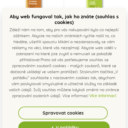
Aby web fungoval tak, jak ho znáte (souhlas s
cookies)
Záleží nám na tom, aby pro vás nakupování bylo co nejlepší
Tyčinka MA-Mandlová s
Tyčinka MA-Pistáciová s
zážitkem. Abyste na našich stránkách rychle našli to, co
kešu 40g
tigernuts NEBIO 40g
hledáte, ušetřili spoustu klikání a nezobrazovaly se vám
skladem
skladem
reklamy na věci, které vás nezajímají. Abyste web viděli v
35 Kč
35 Kč
zobrazení na které jste zvyklí a nemuseli se pokaždé
31 Kč bez DPH
31 Kč bez DPH
přihlašovat.Proto od vás potřebujeme souhlas se
Do košíku
Do košíku
zpracováním souborů cookies - malých souborů, které se
dočasně ukládají ve vašem prohlížeči. Stisknutím tlačítka „V
pořádku“ souhlasíte s nastavením cookies tak, abychom
NOVINKA
vám poskytovali smysluplné a užitečné služby na základě
RAW
vašich údajů. Svůj souhlas můžete kdykoli změnit na stránce
zpracování osobních údajů. Více informací
Více informací
Spravovat cookies
V pořádku