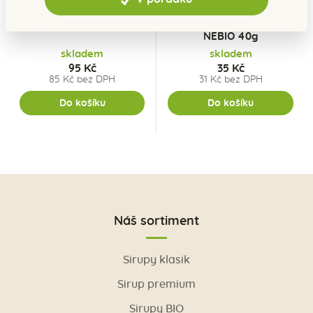
Mandle ve slaném
Tyčinka MA-
karamelu 100g
ANANASOVÁ s kokosem
NEBIO 40g
skladem
skladem
95 Kč
35 Kč
85 Kč bez DPH
31 Kč bez DPH
Do košíku
Do košíku
Náš sortiment
Sirupy klasik
Sirup premium
Sirupy BIO