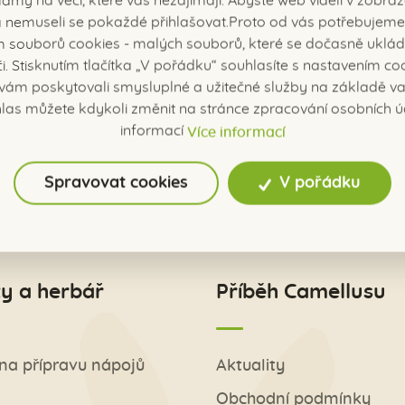
amy na věci, které vás nezajímají. Abyste web viděli v zobraz
í a nemuseli se pokaždé přihlašovat.Proto od vás potřebujeme
 souborů cookies - malých souborů, které se dočasně uklád
či. Stisknutím tlačítka „V pořádku“ souhlasíte s nastavením coo
ám poskytovali smysluplné a užitečné služby na základě vaš
las můžete kdykoli změnit na stránce zpracování osobních ú
ntaktujte nás.
informací
Více informací
Spravovat cookies
V pořádku
y a herbář
Příběh Camellusu
na přípravu nápojů
Aktuality
Obchodní podmínky