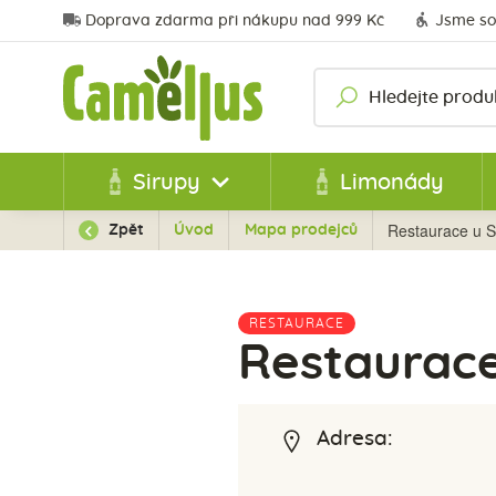
Doprava zdarma při nákupu nad 999 Kč
Jsme so
Sirupy
Limonády
Restaurace u S
Zpět
Úvod
Mapa prodejců
RESTAURACE
Restaurace
Adresa: