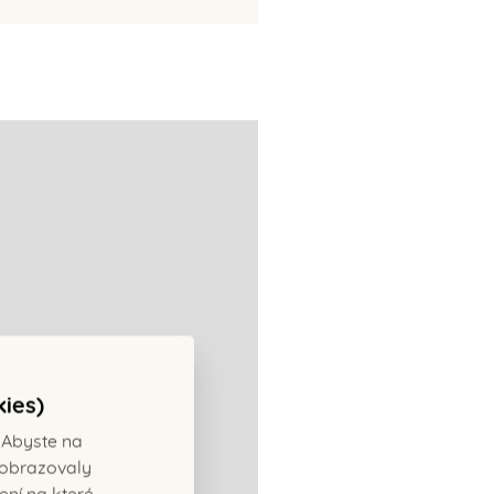
kies)
 Abyste na
ezobrazovaly