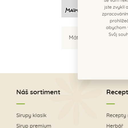
se vám rekl
jste zvykl
zpracováním
prohlíže
abychom v
Svůj souh
Máte nějaké dotazy?
Ko
Náš sortiment
Recept
Sirupy klasik
Recepty 
Sirup premium
Herbář