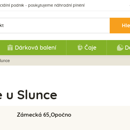
ciální podnik - poskytujeme náhradní plnění
Hl
Dárková balení
Čaje
D
lunce
 u Slunce
Zámecká 65,Opočno