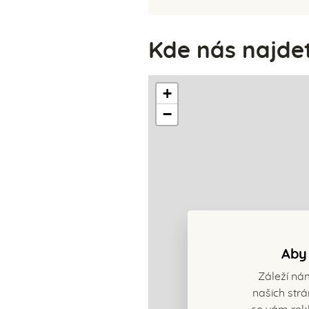
Kde nás najde
+
−
Aby 
Záleží ná
našich strá