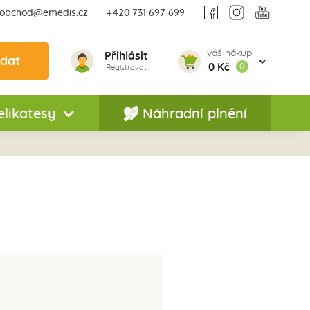
obchod@emedis.cz
+420 731 697 699
váš nákup
Přihlásit
edat
0 Kč
0
Registrovat
elikatesy
Náhradní plnění