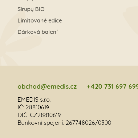
Sirupy BIO
Limitované edice
Dárková balení
obchod@emedis.cz
+420 731 697 69
EMEDIS s.r.o.
IČ: 28810619
DIČ: CZ28810619
Bankovní spojení: 267748026/0300