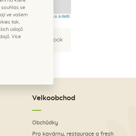
ení na které
 souhlas se
ají ve vašem
© Seznam.cz a.s. a další
kies tak,
ich údajů.
dajů. Více
Sdílet na Facebook
Velkoobchod
Obchůdky
Pro kavárny, restaurace a fresh