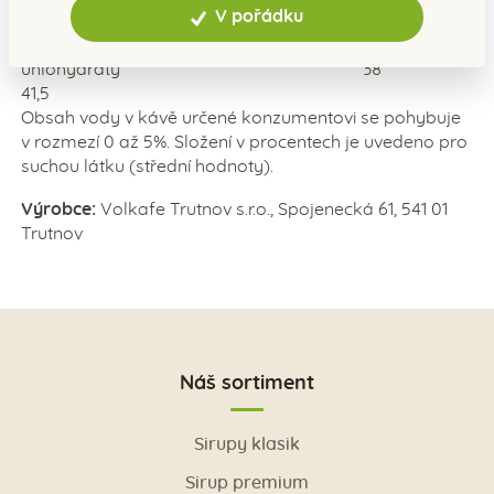
V pořádku
kyselina chlorogenová 2,7
3,1
uhlohydráty 38
41,5
Obsah vody v kávě určené konzumentovi se pohybuje
v rozmezí 0 až 5%. Složení v procentech je uvedeno pro
suchou látku (střední hodnoty).
Výrobce:
Volkafe Trutnov s.r.o., Spojenecká 61, 541 01
Trutnov
Náš sortiment
Sirupy klasik
Sirup premium