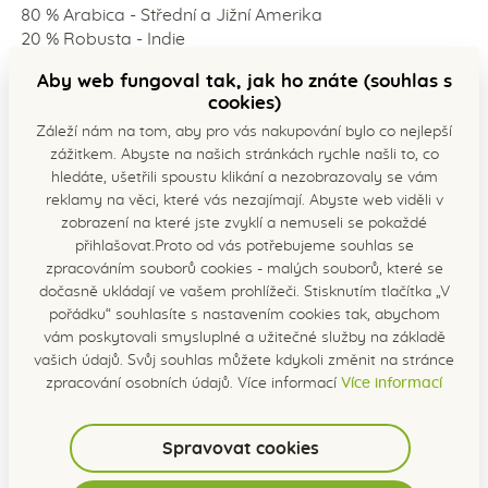
80 % Arabica - Střední a Jižní Amerika
20 % Robusta - Indie
Aby web fungoval tak, jak ho znáte (souhlas s
Skladujte v suchu a chladu.
cookies)
Složení kávy:
Záleží nám na tom, aby pro vás nakupování bylo co nejlepší
arabica
zážitkem. Abyste na našich stránkách rychle našli to, co
robusta
hledáte, ušetřili spoustu klikání a nezobrazovaly se vám
kofein 1,3
reklamy na věci, které vás nezajímají. Abyste web viděli v
2,4
zobrazení na které jste zvyklí a nemuseli se pokaždé
minerály 4,5
přihlašovat.Proto od vás potřebujeme souhlas se
4,7
zpracováním souborů cookies - malých souborů, které se
dočasně ukládají ve vašem prohlížeči. Stisknutím tlačítka „V
- draslík 1,8
pořádku“ souhlasíte s nastavením cookies tak, abychom
1,9
vám poskytovali smysluplné a užitečné služby na základě
tuky 17 11
vašich údajů. Svůj souhlas můžete kdykoli změnit na stránce
proteiny 10
zpracování osobních údajů. Více informací
Více informací
10
trigonellin 1
0,7
Spravovat cookies
mastné kyseliny 2,4
2,5