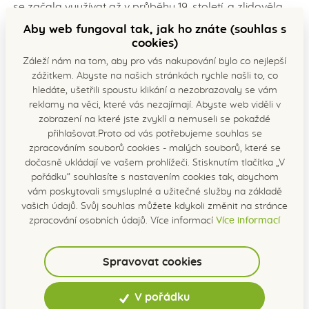
se začala využívat až v průběhu 19. století, a zlidověla
natolik, že ji dnes jako pomocníka proti nachlazení,
Aby web fungoval tak, jak ho znáte (souhlas s
chřipce nebo rýmě zná snad každý.
cookies)
Záleží nám na tom, aby pro vás nakupování bylo co nejlepší
A jak si náš sirup nejlépe připravit?
zážitkem. Abyste na našich stránkách rychle našli to, co
hledáte, ušetřili spoustu klikání a nezobrazovaly se vám
Sirup Doušek zdraví můžete užívat opravdu“po
reklamy na věci, které vás nezajímají. Abyste web viděli v
doušcích“ - dospělí a děti od 12 let 2-3x denně jednu
zobrazení na které jste zvyklí a nemuseli se pokaždé
polévkovou lžíci, děti od 3 do 12 let 2-3x denně jednu
přihlašovat.Proto od vás potřebujeme souhlas se
čajovou lžičku. Nic ovšem nebrání tomu, abyste dané
zpracováním souborů cookies - malých souborů, které se
množství využili pro přípravu studeného nápoje nebo
dočasně ukládají ve vašem prohlížeči. Stisknutím tlačítka „V
jej přimíchali k ovocným šťávám.
pořádku“ souhlasíte s nastavením cookies tak, abychom
vám poskytovali smysluplné a užitečné služby na základě
Před použitím sirup lehce protřepejte, abyste nepřišli
vašich údajů. Svůj souhlas můžete kdykoli změnit na stránce
ani o trochu z jeho chuti. Pokud se v lahvi objeví kal, je
zpracování osobních údajů. Více informací
Více informací
čistě přírodního původu a na kvalitu vašeho nápoje
nebude mít žádný vliv.
Spravovat cookies
Jak sirup uchovat?
Náš sirup neobsahuje konzervanty, a proto je potřeba
V pořádku