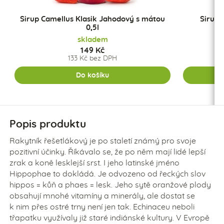
Sirup Camellus Klasik Jahodový s mátou
Sirup 
0,5l
skladem
149 Kč
133 Kč bez DPH
Do košíku
Popis produktu
Rakytník řešetlákový je po staletí známý pro svoje
pozitivní účinky. Říkávalo se, že po něm mají lidé lepší
zrak a koně lesklejší srst. I jeho latinské jméno
Hippophae to dokládá. Je odvozeno od řeckých slov
hippos = kůň a phaes = lesk. Jeho sytě oranžové plody
obsahují mnohé vitamíny a minerály, ale dostat se
k nim přes ostré trny není jen tak. Echinaceu neboli
třapatku využívaly již staré indiánské kultury. V Evropě