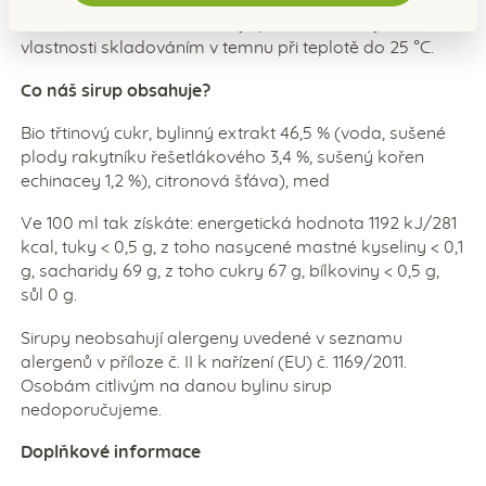
jej po otevření skladovat v lednici a spotřebovat do 1
měsíce. Zavřená lahev si nejlépe uchová svoje
vlastnosti skladováním v temnu při teplotě do 25 °C.
Co náš sirup obsahuje?
Bio třtinový cukr, bylinný extrakt 46,5 % (voda, sušené
plody rakytníku řešetlákového 3,4 %, sušený kořen
echinacey 1,2 %), citronová šťáva), med
Ve 100 ml tak získáte: energetická hodnota 1192 kJ/281
kcal, tuky < 0,5 g, z toho nasycené mastné kyseliny < 0,1
g, sacharidy 69 g, z toho cukry 67 g, bílkoviny < 0,5 g,
sůl 0 g.
Sirupy neobsahují alergeny uvedené v seznamu
alergenů v příloze č. II k nařízení (EU) č. 1169/2011.
Osobám citlivým na danou bylinu sirup
nedoporučujeme.
Doplňkové informace