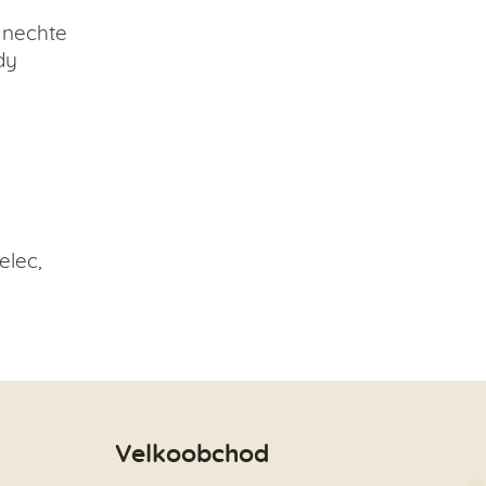
a nechte
dy
elec,
Velkoobchod