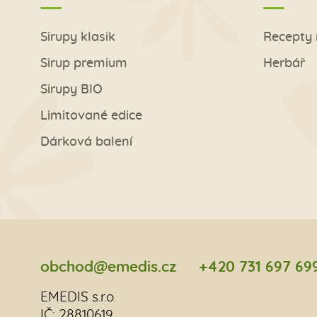
Sirupy klasik
Recepty 
Sirup premium
Herbář
Sirupy BIO
Limitované edice
Dárková balení
obchod@emedis.cz
+420 731 697 69
EMEDIS s.r.o.
IČ: 28810619