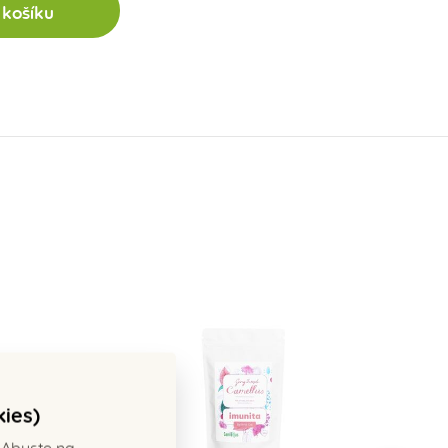
 košíku
kies)