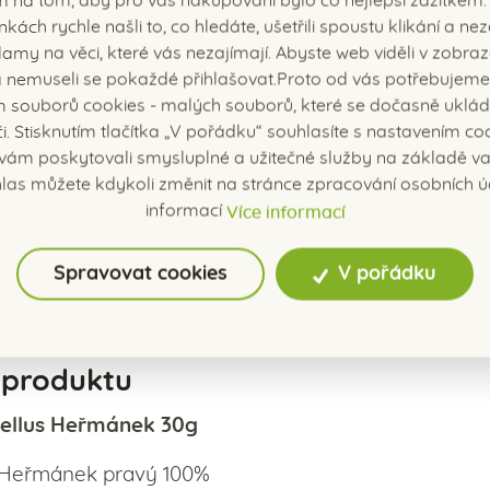
m na tom, aby pro vás nakupování bylo co nejlepší zážitkem.
nkách rychle našli to, co hledáte, ušetřili spoustu klikání a n
amy na věci, které vás nezajímají. Abyste web viděli v zobraz
í a nemuseli se pokaždé přihlašovat.Proto od vás potřebujeme
us Čaj bylinný 30g Bez
Camellus Čaj bylinný 3
 souborů cookies - malých souborů, které se dočasně uklád
či. Stisknutím tlačítka „V pořádku“ souhlasíte s nastavením coo
ám poskytovali smysluplné a užitečné služby na základě vaš
skladem
skladem
las můžete kdykoli změnit na stránce zpracování osobních ú
59 Kč
59 Kč
53 Kč bez DPH
53 Kč bez DPH
informací
Více informací
Do košíku
Do košíku
Spravovat cookies
V pořádku
 produktu
ellus Heřmánek 30g
Heřmánek pravý 100%