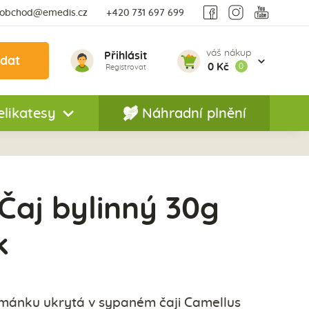
obchod@emedis.cz
+420 731 697 699
váš nákup
Přihlásit
edat
0 Kč
0
Registrovat
elikatesy
Náhradní plnění
Čaj bylinný 30g
k
mánku ukrytá v sypaném čaji Camellus