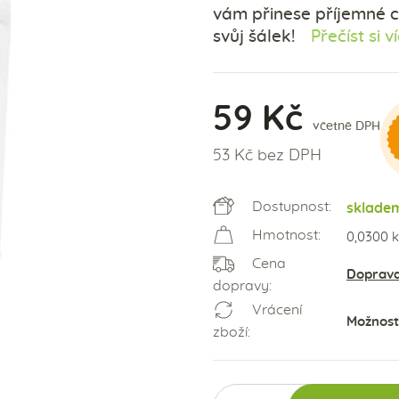
vám přinese příjemné c
svůj šálek!
Přečíst si v
59 Kč
včetně DPH
53 Kč bez DPH
Dostupnost:
sklade
Hmotnost:
0,0300 
Cena
Doprav
dopravy:
Vrácení
Možnos
zboží: