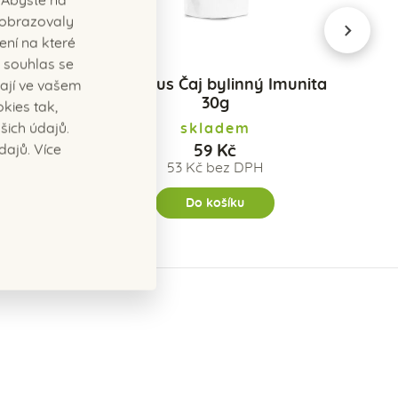
 Abyste na
next
ezobrazovaly
ení na které
 souhlas se
0g Lípa
Camellus Čaj bylinný Imunita
Cam
ají ve vašem
30g
kies tak,
ich údajů.
skladem
dajů. Více
59 Kč
53 Kč bez DPH
Do košíku