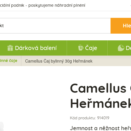
ciální podnik - poskytujeme náhradní plnění
Hl
Dárková balení
Čaje
D
Camellus Čaj bylinný 30g Heřmánek
inné čaje
Camellus 
Heřmáne
Kód produktu: 914019
Jemnost a něžnost heř