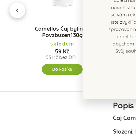
Záleží ná
prev
našich strá
se vám rekl
jste zvykl
g
Camellus Čaj bylinný
Camell
zpracováním
Povzbuzení 30g
prohlíže
abychom v
skladem
Svůj souh
59 Kč
53 Kč bez DPH
Do košíku
Popis
Čaj Cam
Složení: