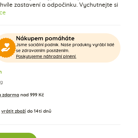
hvíle zastavení a odpočinku. Vychutnejte si
íce
Nákupem pomáháte
Jsme sociální podnik. Naše produkty vyrábí lidé
se zdravotním postižením.
Poskytujeme náhradní plnění.
m
kg
a zdarma
nad 999 Kč
t
vrátit zboží
do 14ti dnů