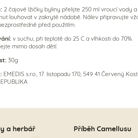
:
2 čajové lžičky byliny přelijte 250 ml vroucí vody 
inut louhovat v zakryté nádobě. Nálev připravujte vž
bezprostředně před použitím.
ání:
v suchu, při teplotě do 25 C a vlhkosti do 70%.
jte mimo dosah dětí.
t:
30g
:
EMEDIS s.r.o., 17. listopadu 170, 549 41 Červený Kost
REPUBLIKA
y a herbář
Příběh Camellusu