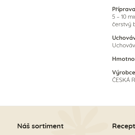
Příprava
5 – 10 m
čerstvý 
Uchováv
Uchováve
Hmotnos
Výrobce
ČESKÁ 
Náš sortiment
Recept