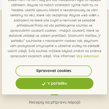
zážitkem. Abyste na našich stránkách rychle našli to, co
hledáte, ušetřili spoustu klikání a nezobrazovaly se vám
reklamy na věci, které vás nezajímají. Abyste web viděli v
zobrazení na které jste zvyklí a nemuseli se pokaždé
Náš sortiment
přihlašovat.Proto od vás potřebujeme souhlas se
zpracováním souborů cookies - malých souborů, které se
dočasně ukládají ve vašem prohlížeči. Stisknutím tlačítka „V
Sirupy klasik
pořádku“ souhlasíte s nastavením cookies tak, abychom
vám poskytovali smysluplné a užitečné služby na základě
Sirup premium
vašich údajů. Svůj souhlas můžete kdykoli změnit na stránce
Sirupy BIO
zpracování osobních údajů. Více informací
Více informací
Limitované edice
Spravovat cookies
Dárková balení
V pořádku
Recepty a herbář
Recepty na přípravu nápojů