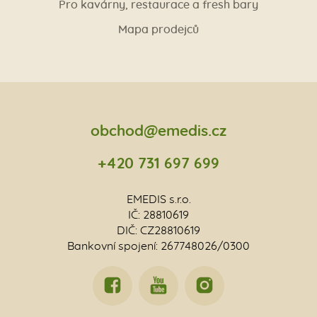
Pro kavárny, restaurace a fresh bary
Mapa prodejců
obchod@emedis.cz
+420 731 697 699
EMEDIS s.r.o.
IČ: 28810619
DIČ: CZ28810619
Bankovní spojení: 267748026/0300