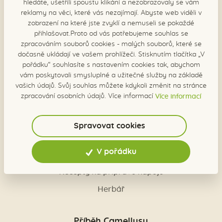
hledáte, ušetřili spoustu klikání a nezobrazovaly se vám
reklamy na věci, které vás nezajímají. Abyste web viděli v
Náš sortiment
zobrazení na které jste zvyklí a nemuseli se pokaždé
přihlašovat.Proto od vás potřebujeme souhlas se
Sirupy klasik
zpracováním souborů cookies - malých souborů, které se
dočasně ukládají ve vašem prohlížeči. Stisknutím tlačítka „V
Sirup premium
pořádku“ souhlasíte s nastavením cookies tak, abychom
vám poskytovali smysluplné a užitečné služby na základě
Sirupy BIO
vašich údajů. Svůj souhlas můžete kdykoli změnit na stránce
Limitované edice
zpracování osobních údajů. Více informací
Více informací
Dárková balení
Spravovat cookies
Recepty a herbář
V pořádku
Recepty na přípravu nápojů
Herbář
Příběh Camellusu