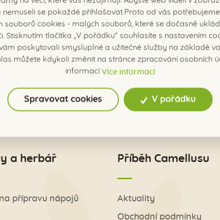
amy na věci, které vás nezajímají. Abyste web viděli v zobraz
í a nemuseli se pokaždé přihlašovat.Proto od vás potřebujeme
 souborů cookies - malých souborů, které se dočasně uklád
či. Stisknutím tlačítka „V pořádku“ souhlasíte s nastavením coo
ám poskytovali smysluplné a užitečné služby na základě vaš
las můžete kdykoli změnit na stránce zpracování osobních ú
ntaktujte nás.
informací
Více informací
Spravovat cookies
V pořádku
y a herbář
Příběh Camellusu
na přípravu nápojů
Aktuality
Obchodní podmínky