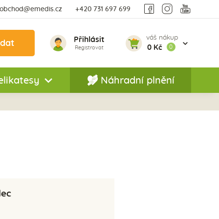
obchod@emedis.cz
+420 731 697 699
váš nákup
Přihlásit
edat
0 Kč
0
Registrovat
elikatesy
Náhradní plnění
lec