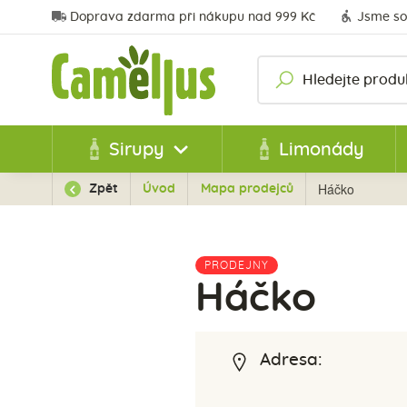
Doprava zdarma při nákupu nad 999 Kč
Jsme so
Sirupy
Limonády
Háčko
Zpět
Úvod
Mapa prodejců
PRODEJNY
Háčko
Adresa: