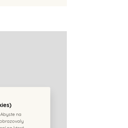
kies)
 Abyste na
ezobrazovaly