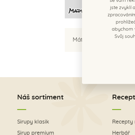
se vám rekl
jste zvykl
zpracováním
prohlíže
abychom v
Svůj souh
Máte nějaké dotazy?
Ko
Náš sortiment
Recept
Sirupy klasik
Recepty 
Sirup premium
Herbář