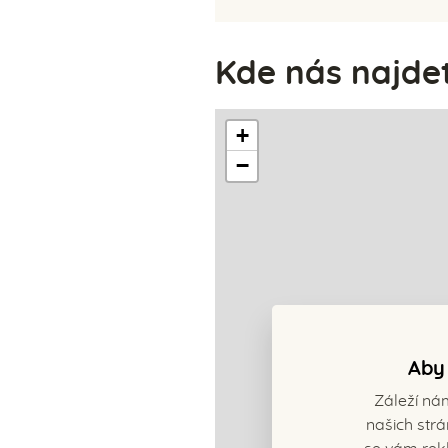
Kde nás najde
+
−
Aby 
Záleží ná
našich strá