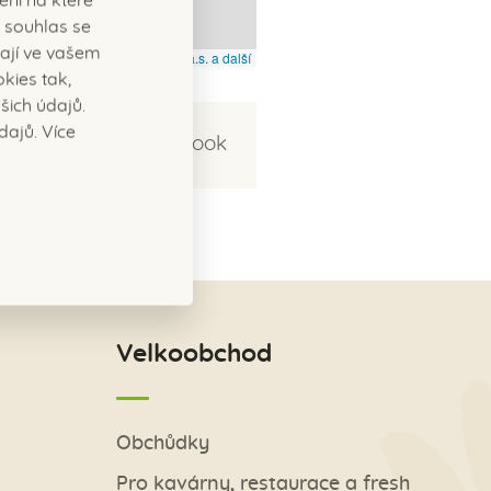
ení na které
 souhlas se
ají ve vašem
© Seznam.cz a.s. a další
kies tak,
ich údajů.
dajů. Více
Sdílet na Facebook
Velkoobchod
Obchůdky
Pro kavárny, restaurace a fresh