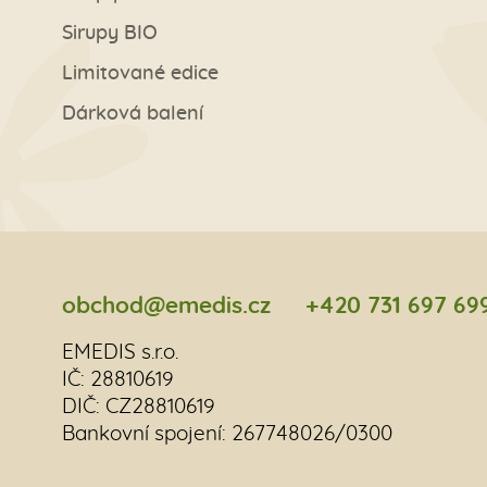
Sirupy BIO
Limitované edice
Dárková balení
obchod@emedis.cz
+420 731 697 69
EMEDIS s.r.o.
IČ: 28810619
DIČ: CZ28810619
Bankovní spojení: 267748026/0300