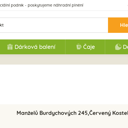
ciální podnik - poskytujeme náhradní plnění
Hl
Dárková balení
Čaje
D
Manželů Burdychových 245,Červený Koste