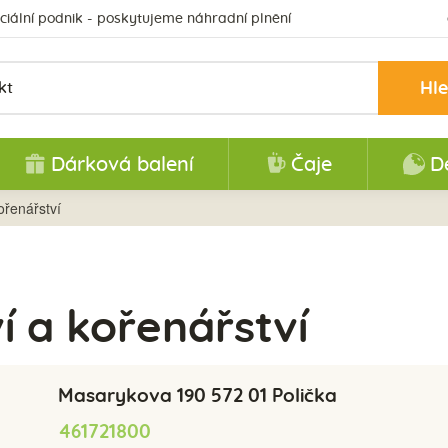
ciální podnik - poskytujeme náhradní plnění
Hl
Dárková balení
Čaje
D
ořenářství
í a kořenářství
Masarykova 190 572 01 Polička
461721800