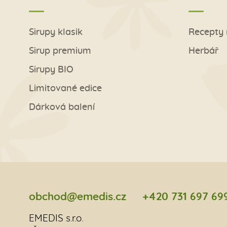
Sirupy klasik
Recepty 
Sirup premium
Herbář
Sirupy BIO
Limitované edice
Dárková balení
obchod@emedis.cz
+420 731 697 69
EMEDIS s.r.o.