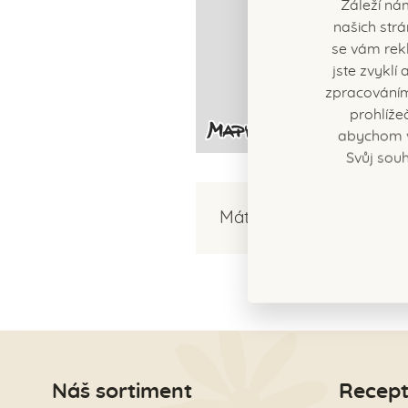
Záleží ná
našich strá
se vám rekl
jste zvykl
zpracováním
prohlíže
abychom v
Svůj souh
Máte nějaké dotazy?
Ko
Náš sortiment
Recept