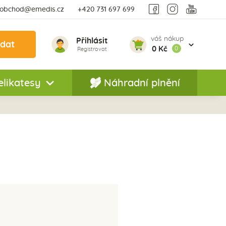
obchod@emedis.cz
+420 731 697 699
váš nákup
Přihlásit
edat
0 Kč
0
Registrovat
elikatesy
Náhradní plnění