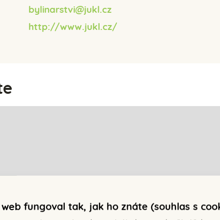
bylinarstvi@jukl.cz
http://www.jukl.cz/
te
web fungoval tak, jak ho znáte (souhlas s coo