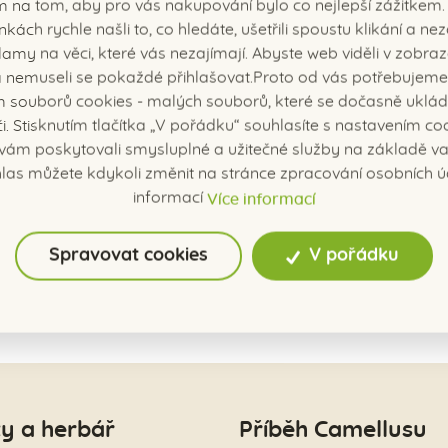
m na tom, aby pro vás nakupování bylo co nejlepší zážitkem.
nkách rychle našli to, co hledáte, ušetřili spoustu klikání a n
amy na věci, které vás nezajímají. Abyste web viděli v zobraz
í a nemuseli se pokaždé přihlašovat.Proto od vás potřebujeme
 souborů cookies - malých souborů, které se dočasně uklád
či. Stisknutím tlačítka „V pořádku“ souhlasíte s nastavením coo
ám poskytovali smysluplné a užitečné služby na základě vaš
las můžete kdykoli změnit na stránce zpracování osobních ú
informací
Více informací
ntaktujte nás.
Spravovat cookies
V pořádku
y a herbář
Příběh Camellusu