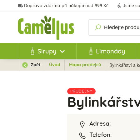
Doprava zdarma při nákupu nad 999 Kč
Jsme so
Sirupy
Limonády
Bylinkářství a k
Zpět
Úvod
Mapa prodejců
PRODEJNY
Bylinkářstv
Adresa:
Telefon: